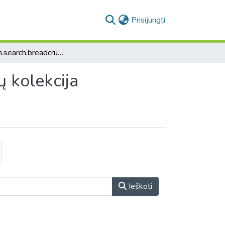
(current)
Prisijungti
collection.search.breadcrumbs
kų kolekcija
Ieškoti