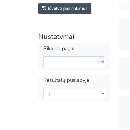
Išvalyti pasirinkimus
Nustatymai
Rikiuoti pagal
Rezultatų puslapyje