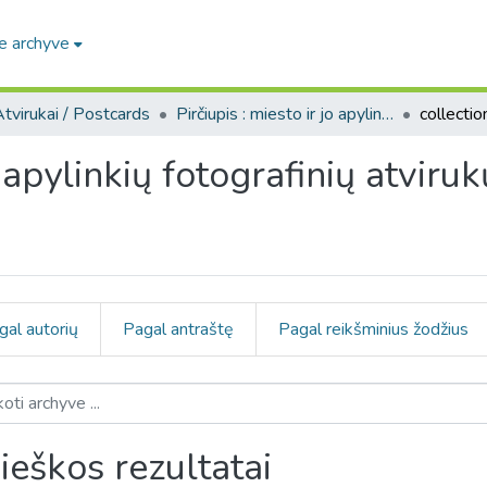
e archyve
tvirukai / Postcards
Pirčiupis : miesto ir jo apylinkių fotografinių atvirukų kolekcija
o apylinkių fotografinių atviru
gal autorių
Pagal antraštę
Pagal reikšminius žodžius
ieškos rezultatai