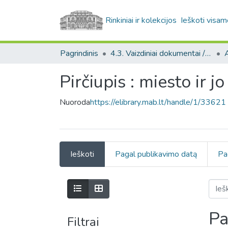
Rinkiniai ir kolekcijos
Ieškoti visam
Pagrindinis
4.3. Vaizdiniai dokumentai / Visual documents
A
Pirčiupis : miesto ir j
Nuoroda
https://elibrary.mab.lt/handle/1/33621
Ieškoti
Pagal publikavimo datą
Pa
Pa
Filtrai