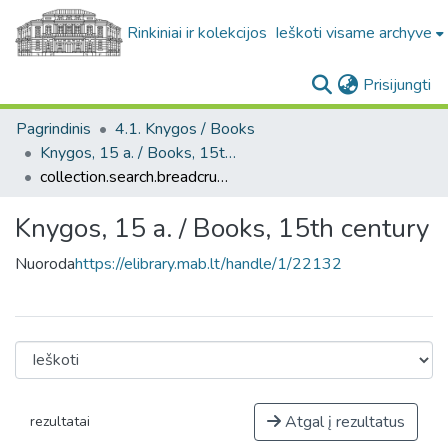
Rinkiniai ir kolekcijos
Ieškoti visame archyve
(c
Prisijungti
Pagrindinis
4.1. Knygos / Books
Knygos, 15 a. / Books, 15th century
collection.search.breadcrumbs
Knygos, 15 a. / Books, 15th century
Nuoroda
https://elibrary.mab.lt/handle/1/22132
Atgal į rezultatus
rezultatai