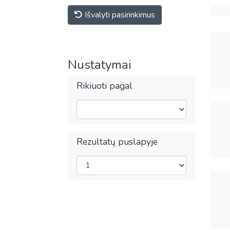
Išvalyti pasirinkimus
Nustatymai
Rikiuoti pagal
Rezultatų puslapyje