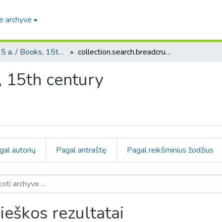
e archyve
Knygos, 15 a. / Books, 15th century
collection.search.breadcrumbs
, 15th century
gal autorių
Pagal antraštę
Pagal reikšminius žodžius
ieškos rezultatai