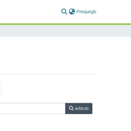
(current)
Prisijungti
Ieškoti