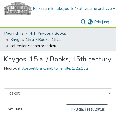
Rinkiniai ir kolekcijos
Ieškoti visame archyve
(c
Prisijungti
Pagrindinis
4.1. Knygos / Books
Knygos, 15 a. / Books, 15th century
collection.search.breadcrumbs
Knygos, 15 a. / Books, 15th century
Nuoroda
https://elibrary.mab.lt/handle/1/22132
Atgal į rezultatus
rezultatai