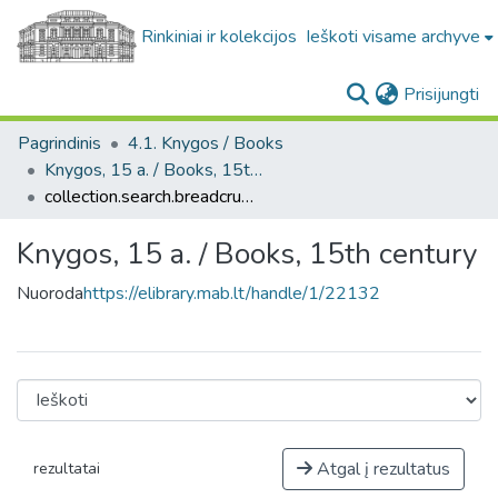
Rinkiniai ir kolekcijos
Ieškoti visame archyve
(c
Prisijungti
Pagrindinis
4.1. Knygos / Books
Knygos, 15 a. / Books, 15th century
collection.search.breadcrumbs
Knygos, 15 a. / Books, 15th century
Nuoroda
https://elibrary.mab.lt/handle/1/22132
Atgal į rezultatus
rezultatai