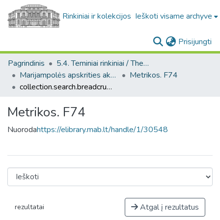
Rinkiniai ir kolekcijos
Ieškoti visame archyve
(c
Prisijungti
Pagrindinis
5.4. Teminiai rinkiniai / Thematic collections
Marijampolės apskrities aktai. F74
Metrikos. F74
collection.search.breadcrumbs
Metrikos. F74
Nuoroda
https://elibrary.mab.lt/handle/1/30548
Atgal į rezultatus
rezultatai