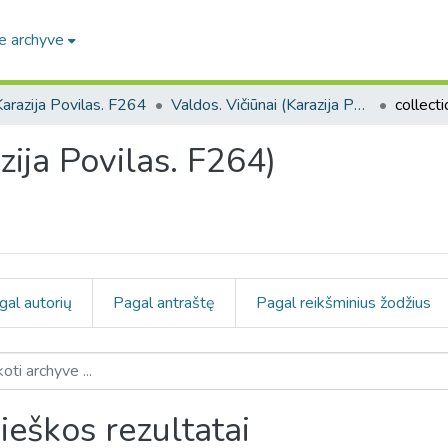
e archyve
arazija Povilas. F264
Valdos. Vičiūnai (Karazija Povilas. F264)
zija Povilas. F264)
gal autorių
Pagal antraštę
Pagal reikšminius žodžius
ieškos rezultatai