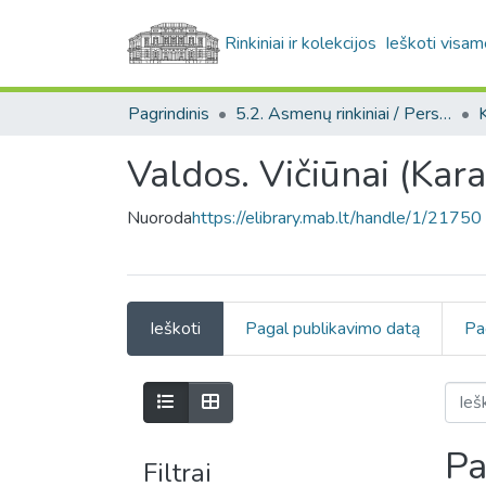
Rinkiniai ir kolekcijos
Ieškoti visam
Pagrindinis
5.2. Asmenų rinkiniai / Personal collections
K
Valdos. Vičiūnai (Kara
Nuoroda
https://elibrary.mab.lt/handle/1/21750
Ieškoti
Pagal publikavimo datą
Pa
Pa
Filtrai