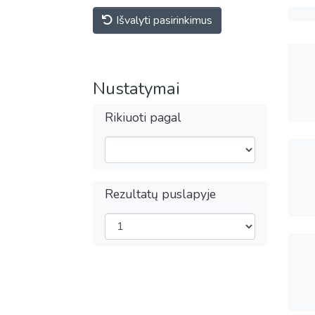
Išvalyti pasirinkimus
Nustatymai
Rikiuoti pagal
Rezultatų puslapyje