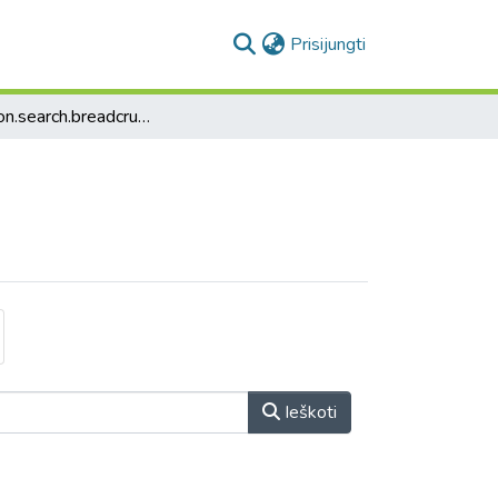
(current)
Prisijungti
collection.search.breadcrumbs
Ieškoti