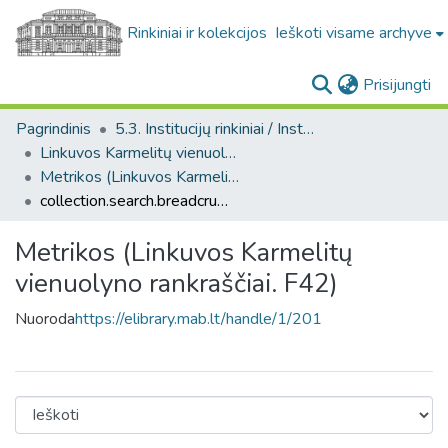
Rinkiniai ir kolekcijos
Ieškoti visame archyve
(c
Prisijungti
Pagrindinis
5.3. Institucijų rinkiniai / Institutional collections
Linkuvos Karmelitų vienuolyno rankraščiai. F42
Metrikos (Linkuvos Karmelitų vienuolyno rankraščiai. F42)
collection.search.breadcrumbs
Metrikos (Linkuvos Karmelitų
vienuolyno rankraščiai. F42)
Nuoroda
https://elibrary.mab.lt/handle/1/201