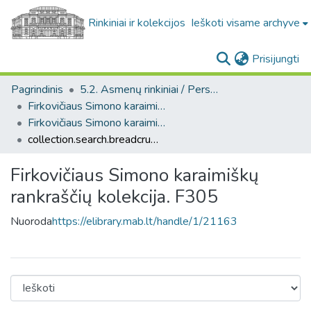
Rinkiniai ir kolekcijos
Ieškoti visame archyve
(c
Prisijungti
Pagrindinis
5.2. Asmenų rinkiniai / Personal collections
Firkovičiaus Simono karaimiškų rankraščių kolekcija. F305
Firkovičiaus Simono karaimiškų rankraščių kolekcija. F305
collection.search.breadcrumbs
Firkovičiaus Simono karaimiškų
rankraščių kolekcija. F305
Nuoroda
https://elibrary.mab.lt/handle/1/21163