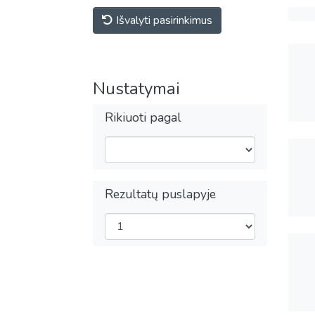
Išvalyti pasirinkimus
Nustatymai
Rikiuoti pagal
Rezultatų puslapyje