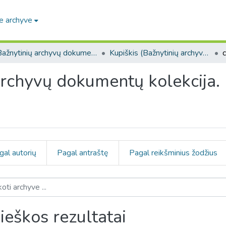
e archyve
Bažnytinių archyvų dokumentų kolekcija. F268
Kupiškis (Bažnytinių archyvų dokumentų kolekcija. F268)
archyvų dokumentų kolekcija.
gal autorių
Pagal antraštę
Pagal reikšminius žodžius
ieškos rezultatai