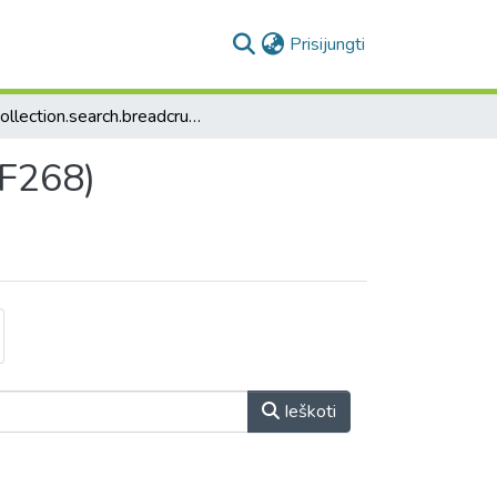
(current)
Prisijungti
collection.search.breadcrumbs
 F268)
Ieškoti