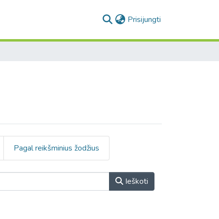
(current)
Prisijungti
Pagal reikšminius žodžius
Ieškoti