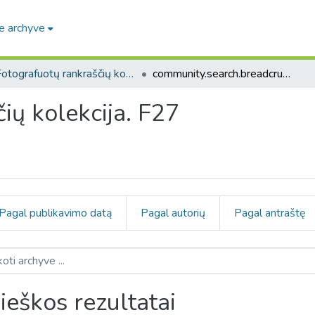
e archyve
Fotografuotų rankraščių kolekcija. F27
community.search.breadcrumbs
ių kolekcija. F27
Pagal publikavimo datą
Pagal autorių
Pagal antraštę
ieškos rezultatai