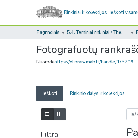
Rinkiniai ir kolekcijos
Ieškoti visam
Pagrindinis
5.4. Teminiai rinkiniai / Thematic collections
Fotografuotų rankrašč
Nuoroda
https://elibrary.mab.lt/handle/1/5709
Ieškoti
Rinkinio dalys ir kolekcijos
Pa
Filtrai