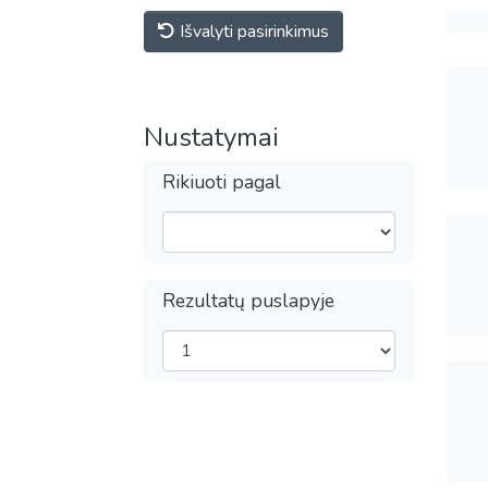
Išvalyti pasirinkimus
Nustatymai
Rikiuoti pagal
Rezultatų puslapyje