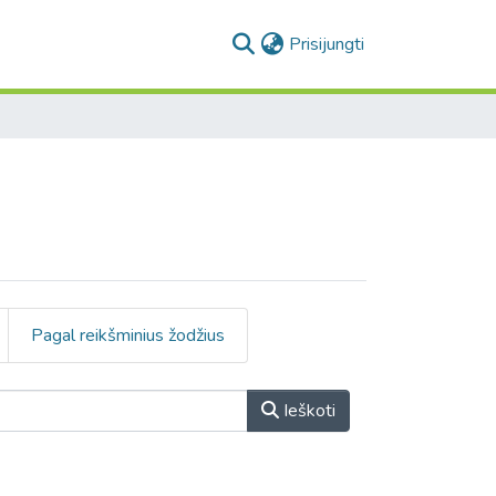
(current)
Prisijungti
Pagal reikšminius žodžius
Ieškoti