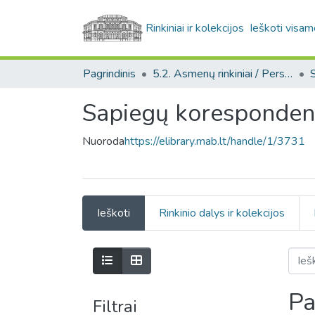
Rinkiniai ir kolekcijos
Ieškoti visam
Pagrindinis
5.2. Asmenų rinkiniai / Personal collections
Sapiegų korespondenc
Nuoroda
https://elibrary.mab.lt/handle/1/3731
Ieškoti
Rinkinio dalys ir kolekcijos
Pa
Filtrai