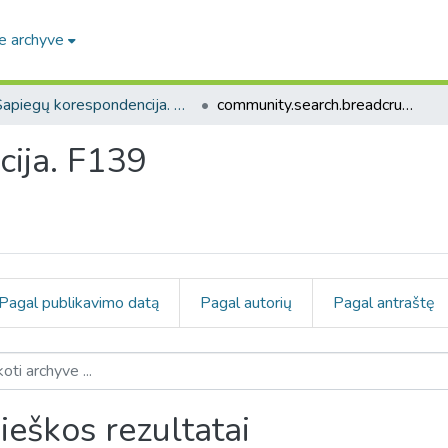
e archyve
Sapiegų korespondencija. F139
community.search.breadcrumbs
ija. F139
Pagal publikavimo datą
Pagal autorių
Pagal antraštę
ieškos rezultatai