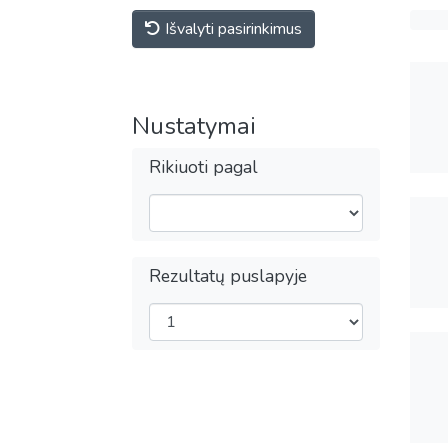
Išvalyti pasirinkimus
Nustatymai
Rikiuoti pagal
Rezultatų puslapyje