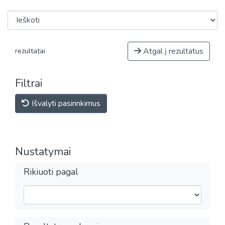
Atgal į rezultatus
rezultatai
Filtrai
Išvalyti pasirinkimus
Nustatymai
Rikiuoti pagal