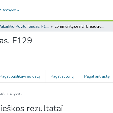
e archyve
Pakarklio Povilo fondas. F129
community.search.breadcrumbs
das. F129
Pagal publikavimo datą
Pagal autorių
Pagal antraštę
ieškos rezultatai