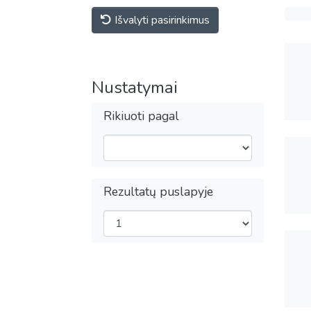
Išvalyti pasirinkimus
Nustatymai
Rikiuoti pagal
Rezultatų puslapyje