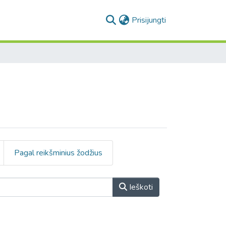
(current)
Prisijungti
Pagal reikšminius žodžius
Ieškoti