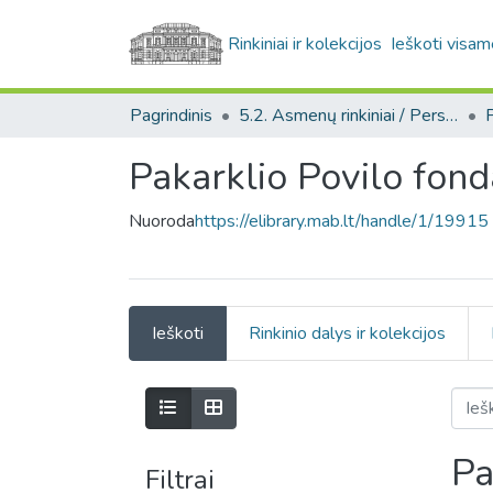
Rinkiniai ir kolekcijos
Ieškoti visam
Pagrindinis
5.2. Asmenų rinkiniai / Personal collections
Pakarklio Povilo fon
Nuoroda
https://elibrary.mab.lt/handle/1/19915
Ieškoti
Rinkinio dalys ir kolekcijos
Pa
Filtrai