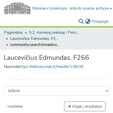
Rinkiniai ir kolekcijos
Ieškoti visame archyve
(c
Prisijungti
Pagrindinis
5.2. Asmenų rinkiniai / Personal collections
Laucevičius Edmundas. F266
community.search.breadcrumbs
Laucevičius Edmundas. F266
Nuoroda
https://elibrary.mab.lt/handle/1/8636
Atgal į rezultatus
rezultatai