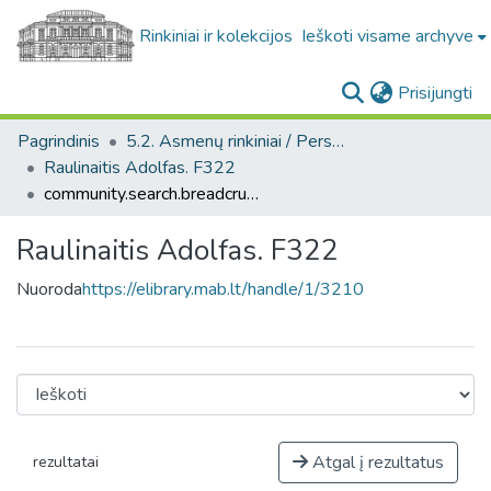
Rinkiniai ir kolekcijos
Ieškoti visame archyve
(c
Prisijungti
Pagrindinis
5.2. Asmenų rinkiniai / Personal collections
Raulinaitis Adolfas. F322
community.search.breadcrumbs
Raulinaitis Adolfas. F322
Nuoroda
https://elibrary.mab.lt/handle/1/3210
Atgal į rezultatus
rezultatai