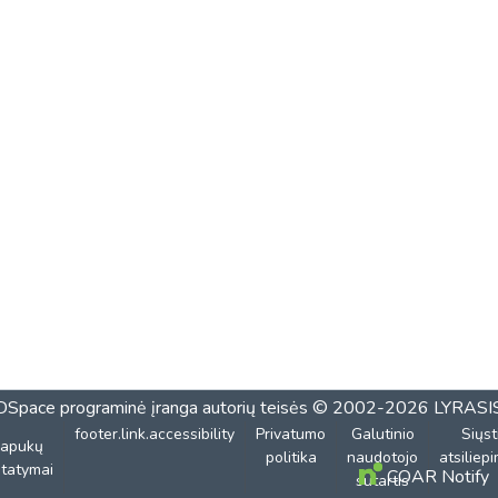
DSpace programinė įranga
autorių teisės © 2002-2026
LYRASI
footer.link.accessibility
Privatumo
Galutinio
Siųst
lapukų
politika
naudotojo
atsiliep
tatymai
COAR Notify
sutartis