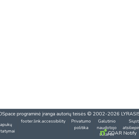
DSpace programinė įranga
autorių teisės © 2002-2026
LYRASI
footer.link.accessibility
Privatumo
Galutinio
Siųst
lapukų
politika
naudotojo
atsiliep
tatymai
COAR Notify
sutartis