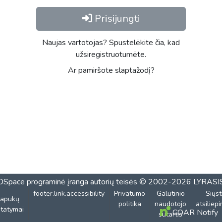
Prisijungti
Naujas vartotojas? Spustelėkite čia, kad
užsiregistruotumėte.
Ar pamiršote slaptažodį?
DSpace programinė įranga
autorių teisės © 2002-2026
LYRASI
footer.link.accessibility
Privatumo
Galutinio
Siųst
lapukų
politika
naudotojo
atsiliep
tatymai
COAR Notify
sutartis