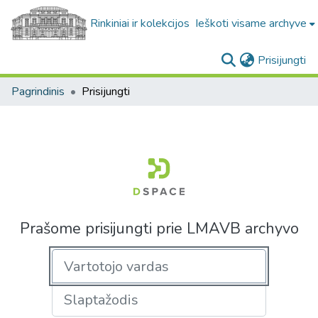
Rinkiniai ir kolekcijos
Ieškoti visame archyve
(c
Prisijungti
Pagrindinis
Prisijungti
Prašome prisijungti prie LMAVB archyvo