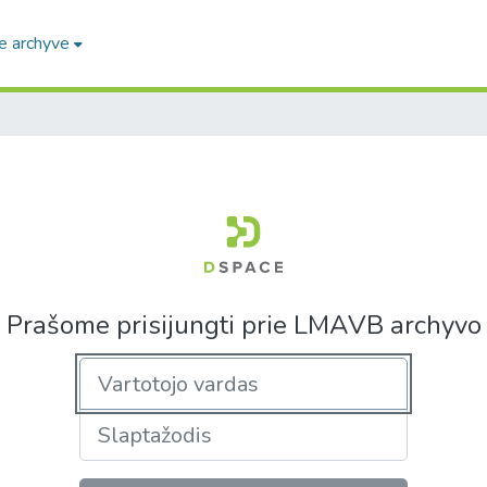
e archyve
Prašome prisijungti prie LMAVB archyvo