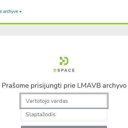
e archyve
Prašome prisijungti prie LMAVB archyvo