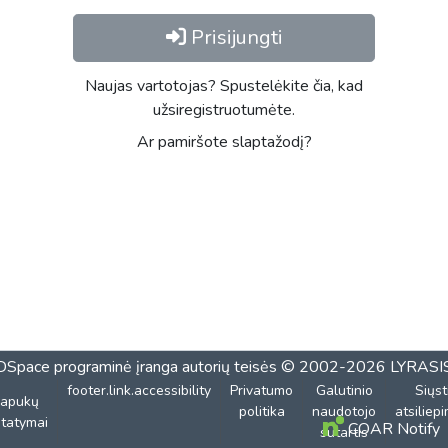
Prisijungti
Naujas vartotojas? Spustelėkite čia, kad
užsiregistruotumėte.
Ar pamiršote slaptažodį?
DSpace programinė įranga
autorių teisės © 2002-2026
LYRASI
footer.link.accessibility
Privatumo
Galutinio
Siųst
lapukų
politika
naudotojo
atsiliep
tatymai
COAR Notify
sutartis