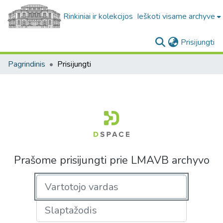
Rinkiniai ir kolekcijos
Ieškoti visame archyve
(c
Prisijungti
Pagrindinis
Prisijungti
Prašome prisijungti prie LMAVB archyvo