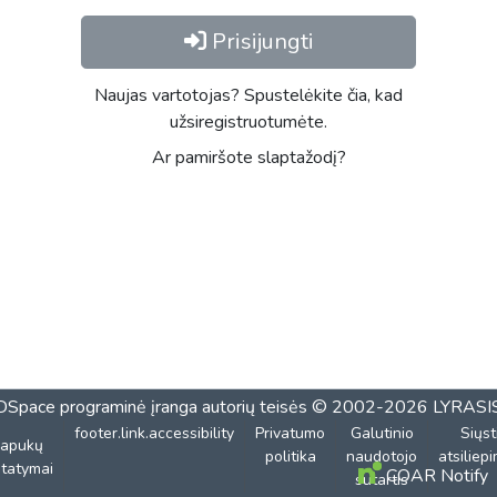
Prisijungti
Naujas vartotojas? Spustelėkite čia, kad
užsiregistruotumėte.
Ar pamiršote slaptažodį?
DSpace programinė įranga
autorių teisės © 2002-2026
LYRASI
footer.link.accessibility
Privatumo
Galutinio
Siųst
lapukų
politika
naudotojo
atsiliep
tatymai
COAR Notify
sutartis