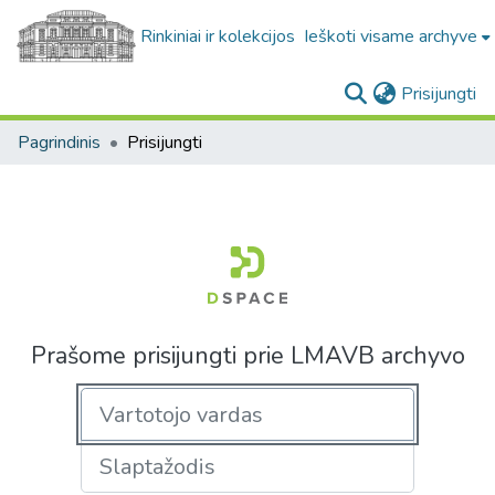
Rinkiniai ir kolekcijos
Ieškoti visame archyve
(c
Prisijungti
Pagrindinis
Prisijungti
Prašome prisijungti prie LMAVB archyvo