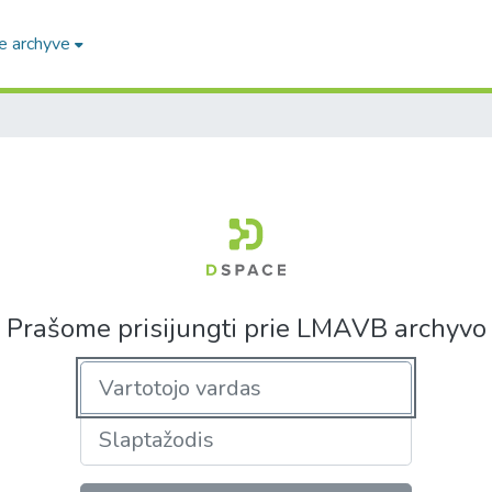
e archyve
Prašome prisijungti prie LMAVB archyvo