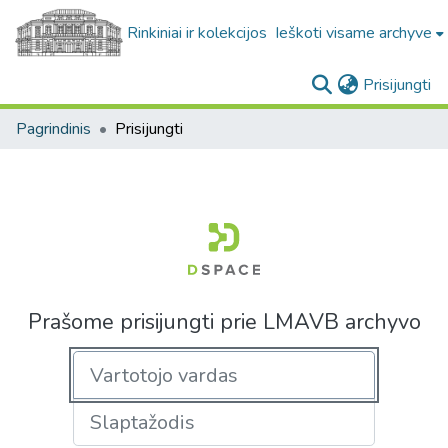
Rinkiniai ir kolekcijos
Ieškoti visame archyve
(c
Prisijungti
Pagrindinis
Prisijungti
Prašome prisijungti prie LMAVB archyvo