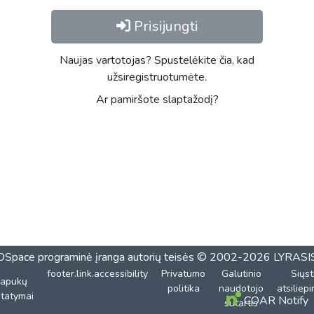
Prisijungti
Naujas vartotojas? Spustelėkite čia, kad
užsiregistruotumėte.
Ar pamiršote slaptažodį?
DSpace programinė įranga
autorių teisės © 2002-2026
LYRASI
footer.link.accessibility
Privatumo
Galutinio
Siųst
lapukų
politika
naudotojo
atsiliep
tatymai
COAR Notify
sutartis