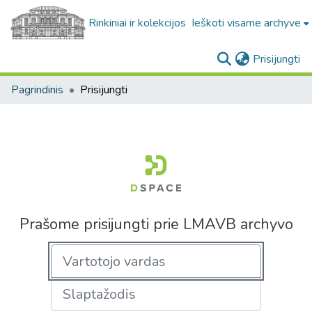
Rinkiniai ir kolekcijos
Ieškoti visame archyve
(c
Prisijungti
Pagrindinis
Prisijungti
Prašome prisijungti prie LMAVB archyvo