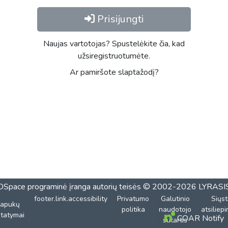
Prisijungti
Naujas vartotojas? Spustelėkite čia, kad
užsiregistruotumėte.
Ar pamiršote slaptažodį?
DSpace programinė įranga
autorių teisės © 2002-2026
LYRASI
footer.link.accessibility
Privatumo
Galutinio
Siųst
lapukų
politika
naudotojo
atsiliep
tatymai
COAR Notify
sutartis