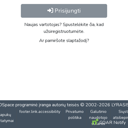
Prisijungti
Naujas vartotojas? Spustelėkite čia, kad
užsiregistruotumėte.
Ar pamiršote slaptažodį?
DSpace programinė įranga
autorių teisės © 2002-2026
LYRASI
footer.link.accessibility
Privatumo
Galutinio
Siųst
lapukų
politika
naudotojo
atsiliep
tatymai
COAR Notify
sutartis