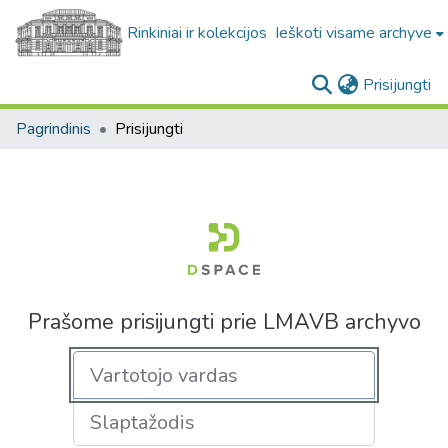
Rinkiniai ir kolekcijos
Ieškoti visame archyve
(c
Prisijungti
Pagrindinis
Prisijungti
Prašome prisijungti prie LMAVB archyvo