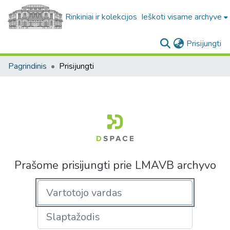
Rinkiniai ir kolekcijos
Ieškoti visame archyve
(c
Prisijungti
Pagrindinis
Prisijungti
Prašome prisijungti prie LMAVB archyvo