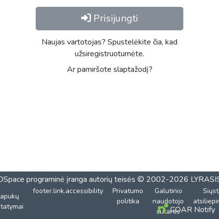
Prisijungti
Naujas vartotojas? Spustelėkite čia, kad
užsiregistruotumėte.
Ar pamiršote slaptažodį?
DSpace programinė įranga
autorių teisės © 2002-2026
LYRASI
footer.link.accessibility
Privatumo
Galutinio
Siųst
lapukų
politika
naudotojo
atsiliep
tatymai
COAR Notify
sutartis