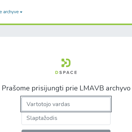
e archyve
Prašome prisijungti prie LMAVB archyvo