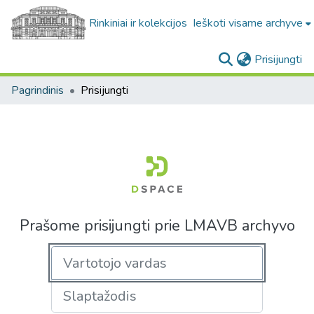
Rinkiniai ir kolekcijos
Ieškoti visame archyve
(c
Prisijungti
Pagrindinis
Prisijungti
Prašome prisijungti prie LMAVB archyvo