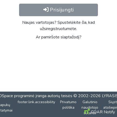
Prisijungti
Naujas vartotojas? Spustelėkite čia, kad
užsiregistruotumėte.
Ar pamiršote slaptažodį?
DSpace programinė įranga
autorių teisės © 2002-2026
LYRASI
footer.link.accessibility
Privatumo
Galutinio
Siųst
lapukų
politika
naudotojo
atsiliep
tatymai
COAR Notify
sutartis