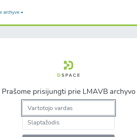
e archyve
Prašome prisijungti prie LMAVB archyvo