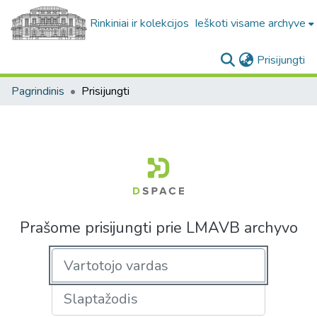
Rinkiniai ir kolekcijos
Ieškoti visame archyve
(c
Prisijungti
Pagrindinis
Prisijungti
Prašome prisijungti prie LMAVB archyvo