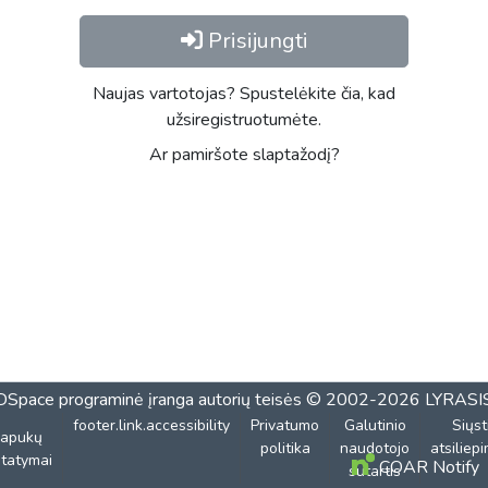
Prisijungti
Naujas vartotojas? Spustelėkite čia, kad
užsiregistruotumėte.
Ar pamiršote slaptažodį?
DSpace programinė įranga
autorių teisės © 2002-2026
LYRASI
footer.link.accessibility
Privatumo
Galutinio
Siųst
lapukų
politika
naudotojo
atsiliep
tatymai
COAR Notify
sutartis