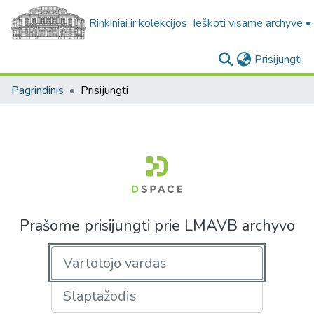
Rinkiniai ir kolekcijos
Ieškoti visame archyve
(c
Prisijungti
Pagrindinis
Prisijungti
Prašome prisijungti prie LMAVB archyvo