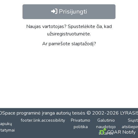
Prisijungti
Naujas vartotojas? Spustelėkite čia, kad
užsiregistruotumėte.
Ar pamiršote slaptažodį?
DSpace programinė įranga
autorių teisės © 2002-2026
LYRASI
footer.link.accessibility
Privatumo
Galutinio
Siųst
lapukų
politika
naudotojo
atsiliep
tatymai
COAR Notify
sutartis