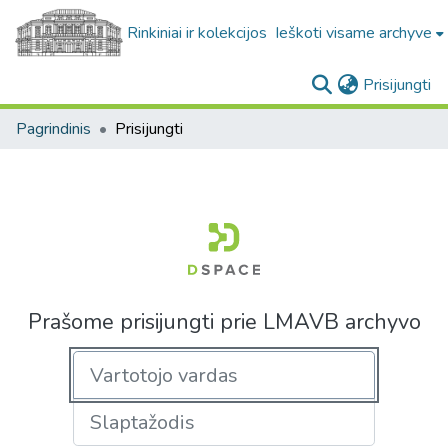
Rinkiniai ir kolekcijos
Ieškoti visame archyve
(c
Prisijungti
Pagrindinis
Prisijungti
Prašome prisijungti prie LMAVB archyvo