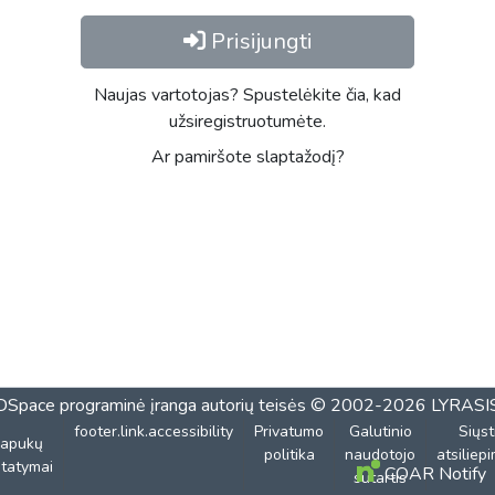
Prisijungti
Naujas vartotojas? Spustelėkite čia, kad
užsiregistruotumėte.
Ar pamiršote slaptažodį?
DSpace programinė įranga
autorių teisės © 2002-2026
LYRASI
footer.link.accessibility
Privatumo
Galutinio
Siųst
lapukų
politika
naudotojo
atsiliep
tatymai
COAR Notify
sutartis