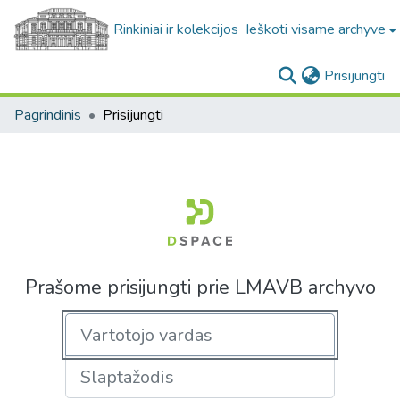
Rinkiniai ir kolekcijos
Ieškoti visame archyve
(c
Prisijungti
Pagrindinis
Prisijungti
Prašome prisijungti prie LMAVB archyvo