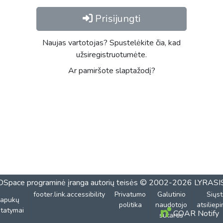
Prisijungti
Naujas vartotojas? Spustelėkite čia, kad
užsiregistruotumėte.
Ar pamiršote slaptažodį?
DSpace programinė įranga
autorių teisės © 2002-2026
LYRASI
footer.link.accessibility
Privatumo
Galutinio
Siųst
lapukų
politika
naudotojo
atsiliep
tatymai
COAR Notify
sutartis