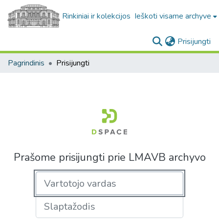
Rinkiniai ir kolekcijos
Ieškoti visame archyve
(c
Prisijungti
Pagrindinis
Prisijungti
Prašome prisijungti prie LMAVB archyvo