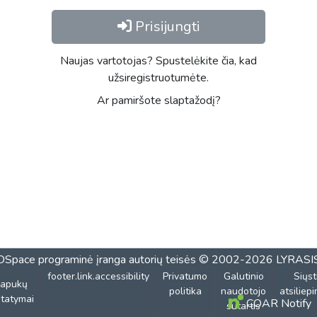
Prisijungti
Naujas vartotojas? Spustelėkite čia, kad
užsiregistruotumėte.
Ar pamiršote slaptažodį?
DSpace programinė įranga
autorių teisės © 2002-2026
LYRASI
footer.link.accessibility
Privatumo
Galutinio
Siųst
lapukų
politika
naudotojo
atsiliep
tatymai
COAR Notify
sutartis