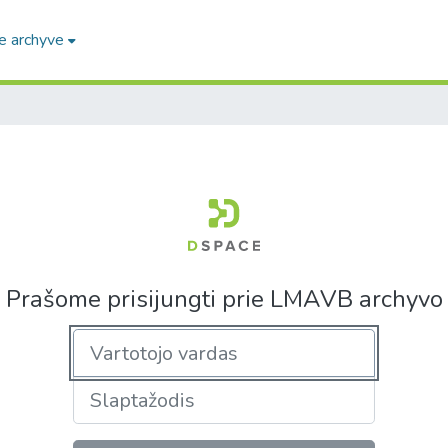
e archyve
Prašome prisijungti prie LMAVB archyvo