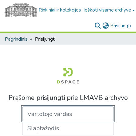
Rinkiniai ir kolekcijos
Ieškoti visame archyve
(c
Prisijungti
Pagrindinis
Prisijungti
Prašome prisijungti prie LMAVB archyvo