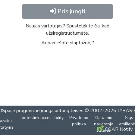
Prisijungti
Naujas vartotojas? Spustelėkite čia, kad
užsiregistruotumėte.
Ar pamiršote slaptažodį?
DSpace programinė įranga
autorių teisės © 2002-2026
LYRASI
footer.link.accessibility
Privatumo
Galutinio
Siųst
lapukų
politika
naudotojo
atsiliep
tatymai
COAR Notify
sutartis