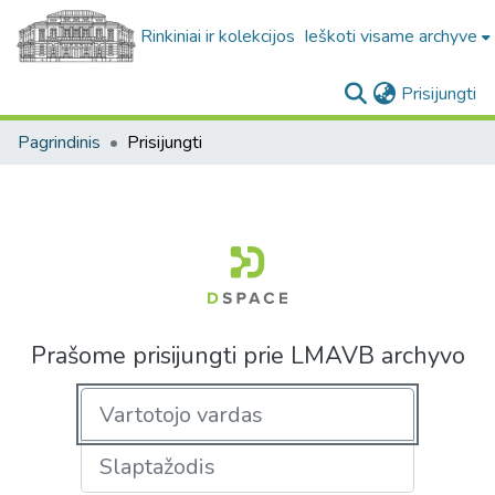
Rinkiniai ir kolekcijos
Ieškoti visame archyve
(c
Prisijungti
Pagrindinis
Prisijungti
Prašome prisijungti prie LMAVB archyvo