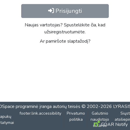
Prisijungti
Naujas vartotojas? Spustelėkite čia, kad
užsiregistruotumėte.
Ar pamiršote slaptažodį?
DSpace programinė įranga
autorių teisės © 2002-2026
LYRASI
footer.link.accessibility
Privatumo
Galutinio
Siųst
lapukų
politika
naudotojo
atsiliep
tatymai
COAR Notify
sutartis