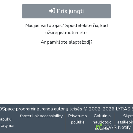
Prisijungti
Naujas vartotojas? Spustelėkite čia, kad
užsiregistruotumėte.
Ar pamiršote slaptažodį?
DSpace programinė įranga
autorių teisės © 2002-2026
LYRASI
footer.link.accessibility
Privatumo
Galutinio
Siųst
lapukų
politika
naudotojo
atsiliep
tatymai
COAR Notify
sutartis