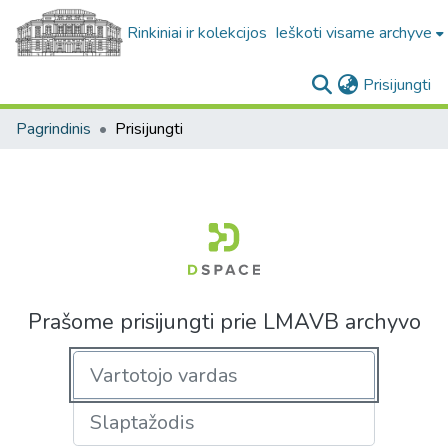
Rinkiniai ir kolekcijos
Ieškoti visame archyve
(c
Prisijungti
Pagrindinis
Prisijungti
Prašome prisijungti prie LMAVB archyvo