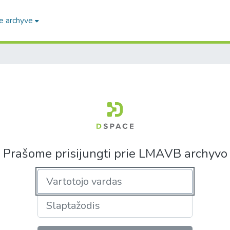
e archyve
Prašome prisijungti prie LMAVB archyvo