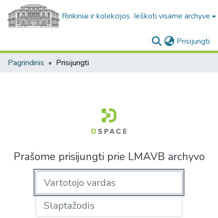
Rinkiniai ir kolekcijos
Ieškoti visame archyve
(c
Prisijungti
Pagrindinis
Prisijungti
Prašome prisijungti prie LMAVB archyvo