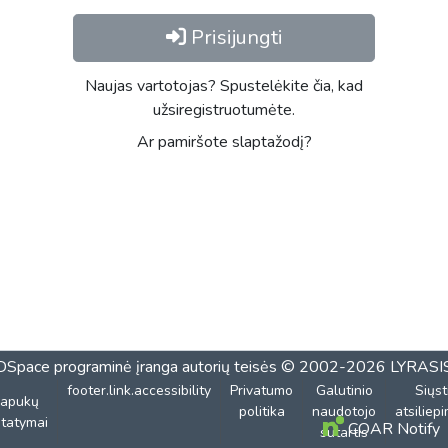
Prisijungti
Naujas vartotojas? Spustelėkite čia, kad
užsiregistruotumėte.
Ar pamiršote slaptažodį?
DSpace programinė įranga
autorių teisės © 2002-2026
LYRASI
footer.link.accessibility
Privatumo
Galutinio
Siųst
lapukų
politika
naudotojo
atsiliep
tatymai
COAR Notify
sutartis