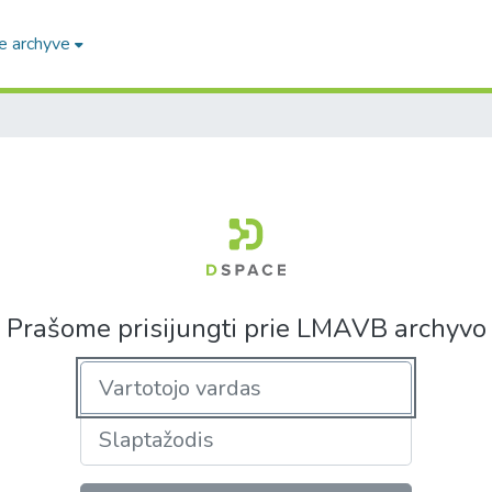
e archyve
Prašome prisijungti prie LMAVB archyvo