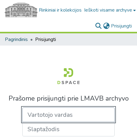
Rinkiniai ir kolekcijos
Ieškoti visame archyve
(c
Prisijungti
Pagrindinis
Prisijungti
Prašome prisijungti prie LMAVB archyvo