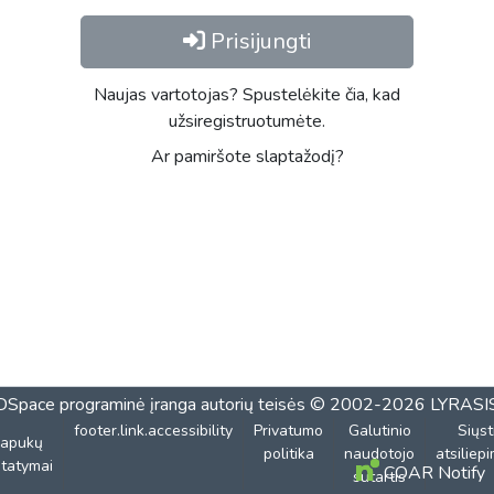
Prisijungti
Naujas vartotojas? Spustelėkite čia, kad
užsiregistruotumėte.
Ar pamiršote slaptažodį?
DSpace programinė įranga
autorių teisės © 2002-2026
LYRASI
footer.link.accessibility
Privatumo
Galutinio
Siųst
lapukų
politika
naudotojo
atsiliep
tatymai
COAR Notify
sutartis