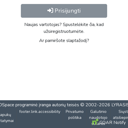
Prisijungti
Naujas vartotojas? Spustelėkite čia, kad
užsiregistruotumėte.
Ar pamiršote slaptažodį?
DSpace programinė įranga
autorių teisės © 2002-2026
LYRASI
footer.link.accessibility
Privatumo
Galutinio
Siųst
lapukų
politika
naudotojo
atsiliep
tatymai
COAR Notify
sutartis