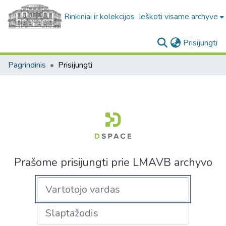
Rinkiniai ir kolekcijos
Ieškoti visame archyve
(c
Prisijungti
Pagrindinis
Prisijungti
Prašome prisijungti prie LMAVB archyvo