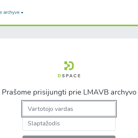
e archyve
Prašome prisijungti prie LMAVB archyvo