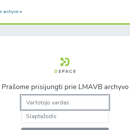
e archyve
Prašome prisijungti prie LMAVB archyvo