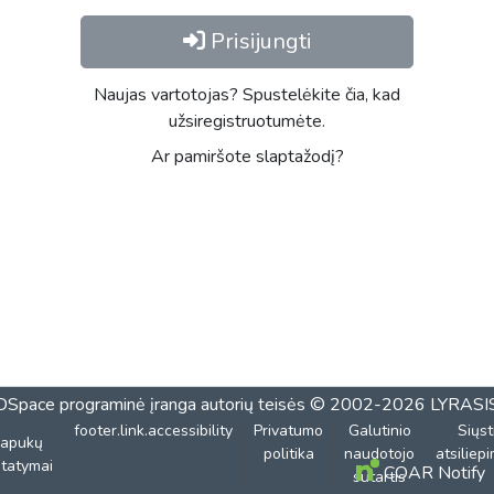
Prisijungti
Naujas vartotojas? Spustelėkite čia, kad
užsiregistruotumėte.
Ar pamiršote slaptažodį?
DSpace programinė įranga
autorių teisės © 2002-2026
LYRASI
footer.link.accessibility
Privatumo
Galutinio
Siųst
lapukų
politika
naudotojo
atsiliep
tatymai
COAR Notify
sutartis