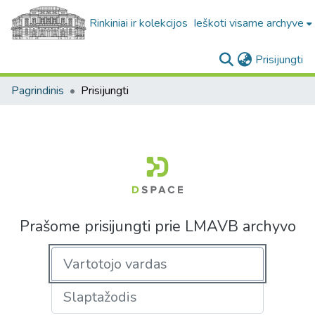
Rinkiniai ir kolekcijos
Ieškoti visame archyve
(c
Prisijungti
Pagrindinis
Prisijungti
Prašome prisijungti prie LMAVB archyvo