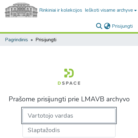
Rinkiniai ir kolekcijos
Ieškoti visame archyve
(c
Prisijungti
Pagrindinis
Prisijungti
Prašome prisijungti prie LMAVB archyvo