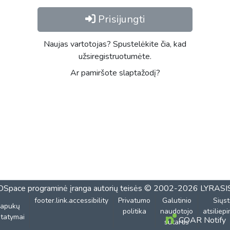
Prisijungti
Naujas vartotojas? Spustelėkite čia, kad
užsiregistruotumėte.
Ar pamiršote slaptažodį?
DSpace programinė įranga
autorių teisės © 2002-2026
LYRASI
footer.link.accessibility
Privatumo
Galutinio
Siųst
lapukų
politika
naudotojo
atsiliep
tatymai
COAR Notify
sutartis