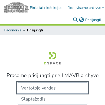
Rinkiniai ir kolekcijos
Ieškoti visame archyve
(c
Prisijungti
Pagrindinis
Prisijungti
Prašome prisijungti prie LMAVB archyvo