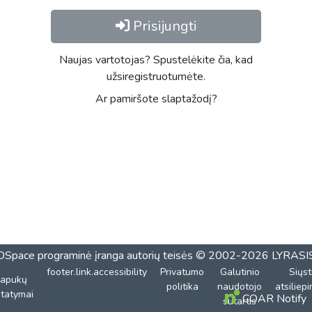
Prisijungti
Naujas vartotojas? Spustelėkite čia, kad
užsiregistruotumėte.
Ar pamiršote slaptažodį?
DSpace programinė įranga
autorių teisės © 2002-2026
LYRASI
footer.link.accessibility
Privatumo
Galutinio
Siųst
lapukų
politika
naudotojo
atsiliep
tatymai
COAR Notify
sutartis